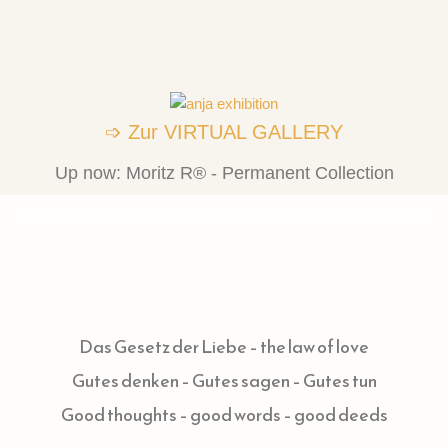
➩ Zur VIRTUAL GALLERY
Up now: Moritz R® - Permanent Collection
Das Gesetz der Liebe – the law of love
Gutes denken – Gutes sagen – Gutes tun
Good thoughts – good words – good deeds