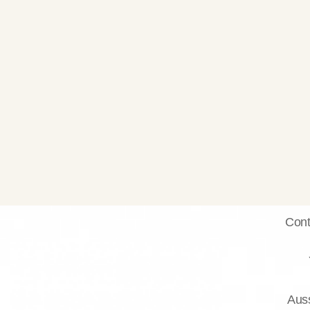
Cont
Auss