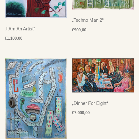
„Techno Man 2“
„I Am An Artist“
€
900,00
€
1.100,00
„Dinner For Eight“
€
7.000,00
Nach Preis filtern
Preis:
€0
—
€7.000
FILTER