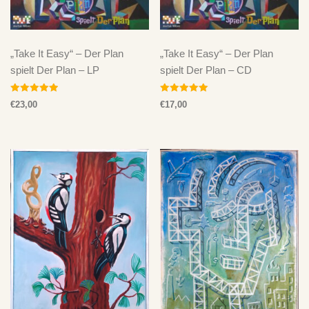
„Take It Easy“ – Der Plan
„Take It Easy“ – Der Plan
spielt Der Plan – LP
spielt Der Plan – CD
Bewertet mit
Bewertet mit
€
23,00
€
17,00
5.00
5.00
von 5
von 5
SU
CH
E
Warenkorb
Mega-Pack with Poster!