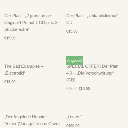
Der Plan – „2 grossartige
Der Plan – „Unkapitulierbar“
Original-LPs auf 1 CD plus 3
CD
Stücke extra“
€
15,00
€
15,00
Angebot!
The Bad Examples –
SPECIAL OFFER: Der Plan
„Electrotiki“
4.0 – „Die Verschwörung“
(CD)
€
19,00
€
15,00
€
10,00
„Der Angelnde Roboter“
„Lovers“
Poster (Vorlage für das Cover
€
400,00