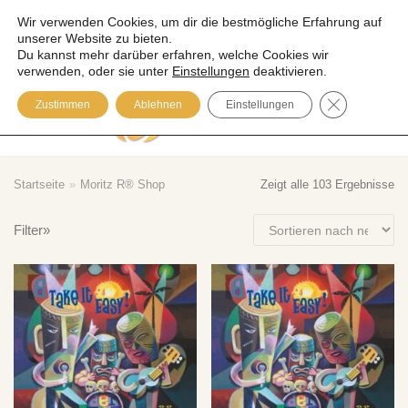
Wir verwenden Cookies, um dir die bestmögliche Erfahrung auf
unserer Website zu bieten.
Zum
Du kannst mehr darüber erfahren, welche Cookies wir
Inhalt
verwenden, oder sie unter
Einstellungen
deaktivieren.
springen
GDPR COOK
Zustimmen
Ablehnen
Einstellungen
Please visit our Blog
Startseite
»
Moritz R® Shop
Zeigt alle 103 Ergebnisse
Filter»