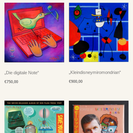
„Kleindisneymiromondrian“
„Die digitale Note“
€
900,00
€
750,00