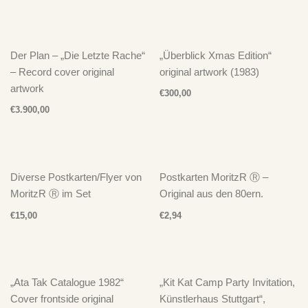
Der Plan – „Die Letzte Rache“
„Überblick Xmas Edition“
– Record cover original
original artwork (1983)
artwork
€
300,00
€
3.900,00
Diverse Postkarten/Flyer von
Postkarten MoritzR Ⓡ –
MoritzR Ⓡ im Set
Original aus den 80ern.
€
15,00
€
2,94
„Ata Tak Catalogue 1982“
„Kit Kat Camp Party Invitation,
Cover frontside original
Künstlerhaus Stuttgart“,