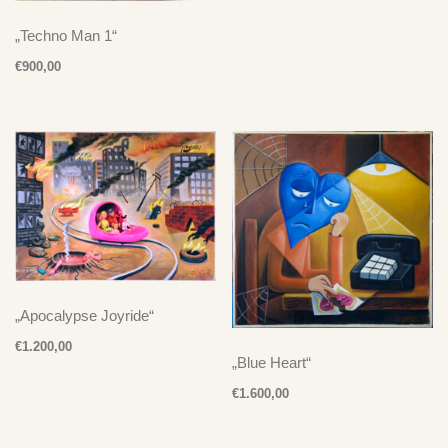
„Techno Man 1“
Neuste Kommentare
€
900,00
Ich Bin Doof
zu
„Take It Easy“ – Der Plan spielt Der Plan – LP
Ich Bin Doof
zu
„Take It Easy“ – Der Plan spielt Der Plan – CD
Ich Bin Doof
zu
„Take It Easy“ – Der Plan spielt Der Plan – LP
„Apocalypse Joyride“
€
1.200,00
„Blue Heart“
€
1.600,00