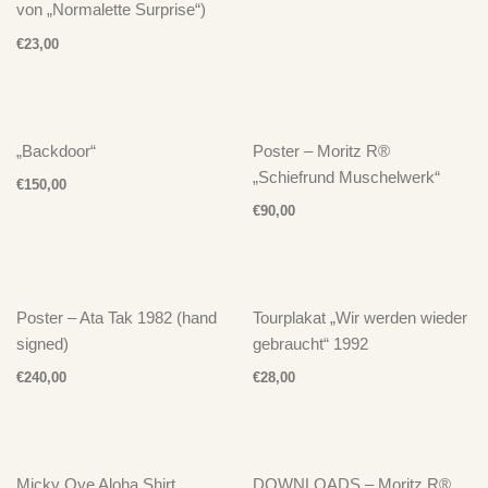
von „Normalette Surprise“)
€
23,00
„Backdoor“
Poster – Moritz R®
„Schiefrund Muschelwerk“
€
150,00
€
90,00
Poster – Ata Tak 1982 (hand
Tourplakat „Wir werden wieder
signed)
gebraucht“ 1992
€
240,00
€
28,00
Micky Oye Aloha Shirt
DOWNLOADS – Moritz R®