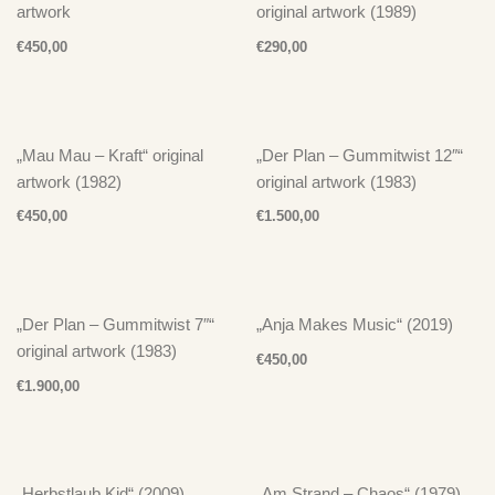
artwork
original artwork (1989)
€
450,00
€
290,00
„Mau Mau – Kraft“ original
„Der Plan – Gummitwist 12″“
artwork (1982)
original artwork (1983)
€
450,00
€
1.500,00
„Der Plan – Gummitwist 7″“
„Anja Makes Music“ (2019)
original artwork (1983)
€
450,00
€
1.900,00
„Herbstlaub Kid“ (2009)
„Am Strand – Chaos“ (1979)