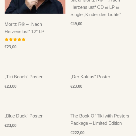
Herzenslust“ CD & LP &
Single „Kinder des Lichts“
€
49,00
Moritz R® – „Nach
Herzenslust“ 12″ LP
Bewertet mit
€
23,00
5.00
von 5
„Tiki Beach“ Poster
„Der Kaktus“ Poster
€
23,00
€
23,00
„Blue Duck“ Poster
The Book Of Tiki with Posters
Package – Limited Edition
€
23,00
€
222,00