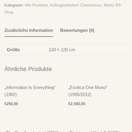
Ich Bin Doof
zu
„Take It Easy“ – Der Plan spielt Der Plan – CD
Kategorien:
Alle Produkte
,
Auftragsarbeiten/ Commisions
,
Moritz R®
Shop
Ich Bin Doof
zu
„Take It Easy“ – Der Plan spielt Der Plan – LP
Zusätzliche Information
Bewertungen (0)
Größe
120 × 120 cm
Ähnliche Produkte
„Information Is Everything“
„Exotica One Mono“
(1982)
(1995/2012)
€
250,00
€
2.500,00