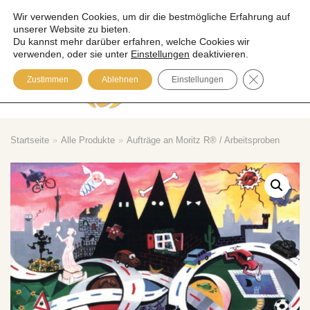
Wir verwenden Cookies, um dir die bestmögliche Erfahrung auf
unserer Website zu bieten.
Zum
Du kannst mehr darüber erfahren, welche Cookies wir
Inhalt
verwenden, oder sie unter
Einstellungen
deaktivieren.
springen
GDPR COOK
Zustimmen
Ablehnen
Einstellungen
Please visit our Blog
Startseite
»
Alle Produkte
»
Aufträge an Moritz R® / Arbeitsproben