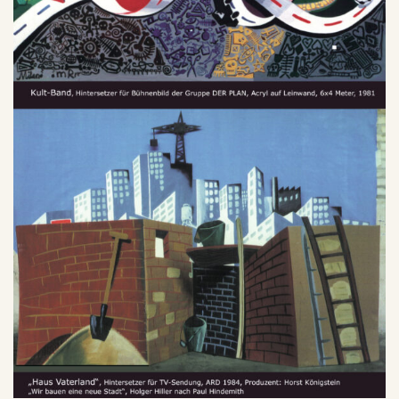
SU
CH
E
Warenkorb
Mega-Pack with Poster!