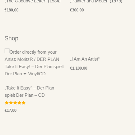
„The Goodbye Letter“ (1984)
„Painter and Model“ (1979)
€
180,00
€
300,00
Shop
„I Am An Artist“
€
1.100,00
„Take It Easy“ – Der Plan
spielt Der Plan – CD
Bewertet mit
€
17,00
5.00
von 5