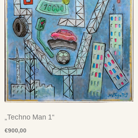
SU
CH
E
Warenkorb
Mega-Pack with Poster!
„Techno Man 1“
€
900,00