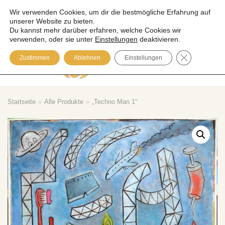
Wir verwenden Cookies, um dir die bestmögliche Erfahrung auf
unserer Website zu bieten.
Zum
Du kannst mehr darüber erfahren, welche Cookies wir
Inhalt
verwenden, oder sie unter
Einstellungen
deaktivieren.
springen
GDPR COOK
Zustimmen
Ablehnen
Einstellungen
Please visit our Blog
Startseite
»
Alle Produkte
»
„Techno Man 1“