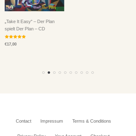
 It Easy“ – Der Plan
lt Der Plan – CD
tet mit
0
Contact
Impressum
Terms & Conditions