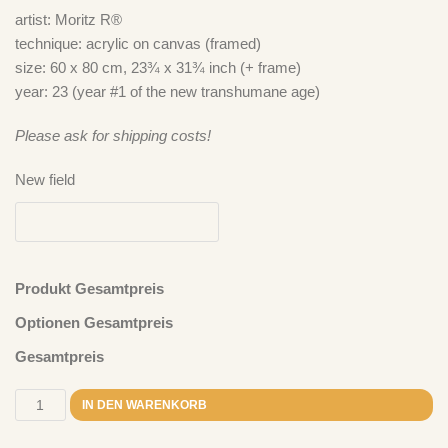
artist: Moritz R®
technique: acrylic on canvas (framed)
size: 60 x 80 cm, 23¾ x 31¾ inch (+ frame)
year: 23 (year #1 of the new transhumane age)
Please ask for shipping costs!
New field
Produkt Gesamtpreis
Optionen Gesamtpreis
Gesamtpreis
Neuste Kommentare
IN DEN WARENKORB
Ich Bin Doof
zu
„Take It Easy“ – Der Plan spielt Der Plan – LP