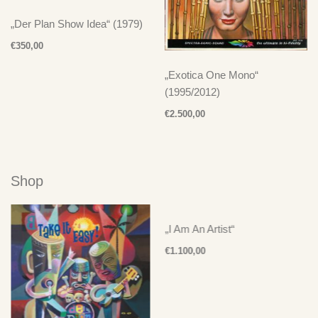
„Der Plan Show Idea“ (1979)
€
350,00
„Exotica One Mono“
(1995/2012)
€
2.500,00
Shop
„I Am An Artist“
„Techn
€
1.100,00
€
900,0