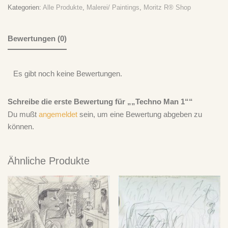
Ich Bin Doof
zu
„Take It Easy“ – Der Plan spielt Der Plan – CD
Kategorien:
Alle Produkte
,
Malerei/ Paintings
,
Moritz R® Shop
Ich Bin Doof
zu
„Take It Easy“ – Der Plan spielt Der Plan – LP
Bewertungen (0)
Es gibt noch keine Bewertungen.
Schreibe die erste Bewertung für „„Techno Man 1““
Du mußt
angemeldet
sein, um eine Bewertung abgeben zu
können.
Ähnliche Produkte