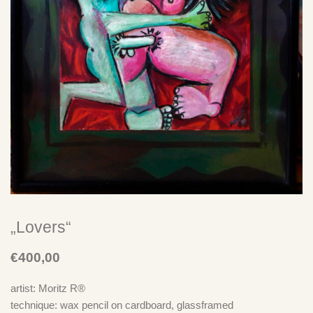
Neuste Kommentare
Ich Bin Doof
zu
„Take It Easy“ – Der Plan spielt Der Plan – LP
Ich Bin Doof
zu
„Take It Easy“ – Der Plan spielt Der Plan – CD
Ich Bin Doof
zu
„Take It Easy“ – Der Plan spielt Der Plan – LP
„Lovers“
€
400,00
artist: Moritz R®
technique: wax pencil on cardboard, glassframed