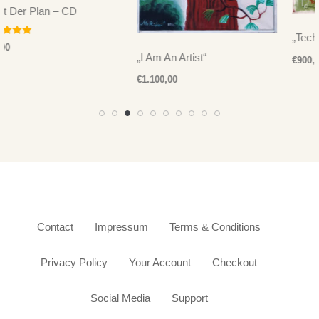
„Techno Man 2“
„I Am An Artist“
€
900,00
€
1.100,00
Contact
Impressum
Terms & Conditions
Privacy Policy
Your Account
Checkout
Social Media
Support