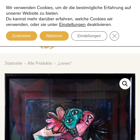
Wir verwenden Cookies, um dir die bestmögliche Erfahrung auf
unserer Website zu bieten.
Zum
Du kannst mehr darüber erfahren, welche Cookies wir
Inhalt
verwenden, oder sie unter
Einstellungen
deaktivieren.
springen
GDPR COOK
Zustimmen
Ablehnen
Einstellungen
Please visit our Blog
Startseite
»
Alle Produkte
»
„Lovers“
SU
CH
E
Warenkorb
Mega-Pack with Poster!