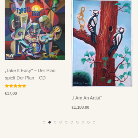
„Take It Easy“ – Der Plan
spielt Der Plan – CD
Bewertet mit
€
17,00
5.00
„I Am An Artist“
von 5
€
1.100,00