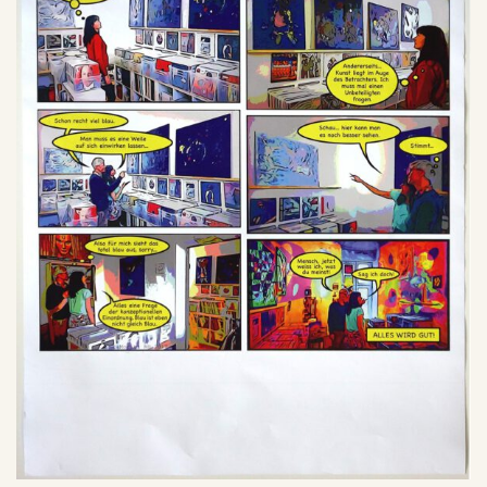
SU
CH
E
Warenkorb
Mega-Pack with Poster!