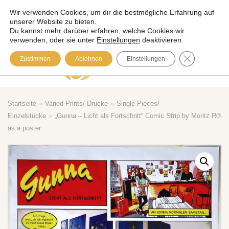
Wir verwenden Cookies, um dir die bestmögliche Erfahrung auf
unserer Website zu bieten.
Zum
Du kannst mehr darüber erfahren, welche Cookies wir
Inhalt
verwenden, oder sie unter
Einstellungen
deaktivieren.
springen
GDPR COOK
Zustimmen
Ablehnen
Einstellungen
Please visit our Blog
Startseite
»
Varied Prints/ Drucke
»
Single Pieces/
Einzelstücke
»
„Gunna – Licht als Fortschritt“ Comic Strip by Moritz R®
as a poster