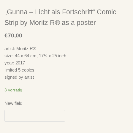
„Gunna – Licht als Fortschritt“ Comic
Strip by Moritz R® as a poster
€
70,00
artist: Moritz R®
size: 44 x 64 cm, 17¼ x 25 inch
year: 2017
limited 5 copies
signed by artist
3 vorrätig
New field
Neuste Kommentare
Ich Bin Doof
zu
„Take It Easy“ – Der Plan spielt Der Plan – LP