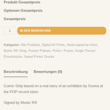
Produkt Gesamtpreis
Ich Bin Doof
zu
„Take It Easy“ – Der Plan spielt Der Plan – CD
Optionen Gesamtpreis
Ich Bin Doof
zu
„Take It Easy“ – Der Plan spielt Der Plan – LP
Gesamtpreis
IN DEN WARENKORB
Kategorien:
Alle Produkte
,
Digital Art Prints
,
Hand-signed by Artist
,
Moritz R® Shop
,
Poster/ Plakate
,
Prints / Poster
,
Single Pieces/
Einzelstücke
,
Varied Prints/ Drucke
Beschreibung
Bewertungen (0)
Comic-Strip based on a real story of an exhibition by Gunna at
the POP record store.
Signed by Moritz R®