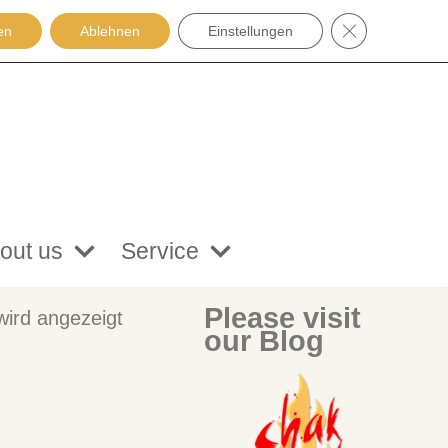
GDPR COOKIE
en
Ablehnen
Einstellungen
out us
Service
Please visit
wird angezeigt
our Blog