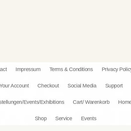
act
Impressum
Terms & Conditions
Privacy Polic
Your Account
Checkout
Social Media
Support
tellungen/Events/Exhibitions
Cart/ Warenkorb
Hom
Shop
Service
Events