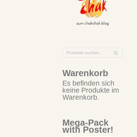
S
U
C
Warenkorb
H
E
Es befinden sich
keine Produkte im
Warenkorb.
Mega-Pack
with Poster!