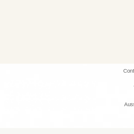
Cont
Auss