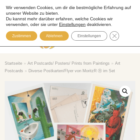
Wir verwenden Cookies, um dir die bestmögliche Erfahrung auf
unserer Website zu bieten.
Zum
Du kannst mehr darüber erfahren, welche Cookies wir
Inhalt
verwenden, oder sie unter
Einstellungen
deaktivieren.
springen
GDPR COOK
Zustimmen
Ablehnen
Einstellungen
Please visit our Blog
Startseite
»
Art Postcards/ Posters/ Prints from Paintings
»
Art
Postcards
»
Diverse Postkarten/Flyer von MoritzR Ⓡ im Set