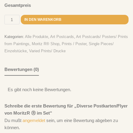
Ich Bin Doof
zu
„Take It Easy“ – Der Plan spielt Der Plan – CD
Gesamtpreis
Ich Bin Doof
zu
„Take It Easy“ – Der Plan spielt Der Plan – LP
IN DEN WARENKORB
Kategorien:
Alle Produkte
,
Art Postcards
,
Art Postcards/ Posters/ Prints
from Paintings
,
Moritz R® Shop
,
Prints / Poster
,
Single Pieces/
Einzelstücke
,
Varied Prints/ Drucke
Bewertungen (0)
Es gibt noch keine Bewertungen.
Schreibe die erste Bewertung für „Diverse Postkarten/Flyer
von MoritzR Ⓡ im Set“
Du mußt
angemeldet
sein, um eine Bewertung abgeben zu
können.