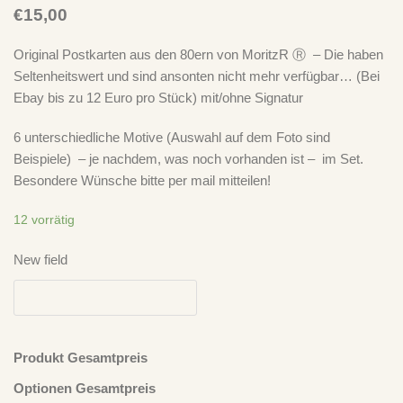
€
15,00
Original Postkarten aus den 80ern von MoritzR Ⓡ – Die haben
Seltenheitswert und sind ansonten nicht mehr verfügbar… (Bei
Ebay bis zu 12 Euro pro Stück) mit/ohne Signatur
6 unterschiedliche Motive (Auswahl auf dem Foto sind
Beispiele) – je nachdem, was noch vorhanden ist – im Set.
Besondere Wünsche bitte per mail mitteilen!
12 vorrätig
New field
Neuste Kommentare
Produkt Gesamtpreis
Optionen Gesamtpreis
Ich Bin Doof
zu
„Take It Easy“ – Der Plan spielt Der Plan – LP