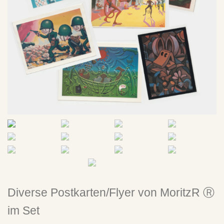
SU
CH
E
Warenkorb
Mega-Pack with Poster!
Diverse Postkarten/Flyer von MoritzR Ⓡ
im Set