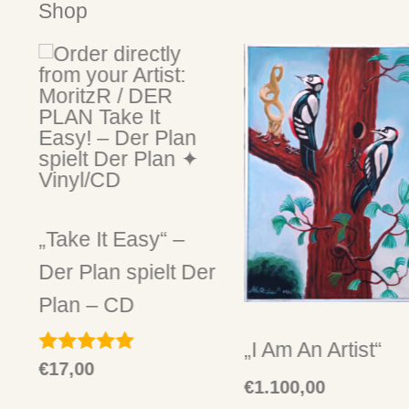
Shop
„Take It Easy“ –
er
Der Plan spielt Der
Plan – CD
„I Am An Artist“
€
17,00
Bewertet mit
5.00
€
1.100,00
von 5