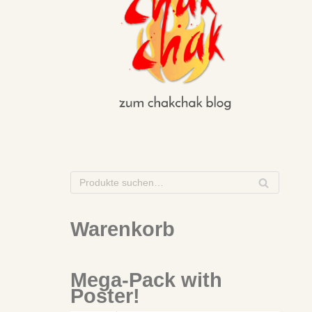
S
U
C
Warenkorb
H
E
Mega-Pack with
Poster!