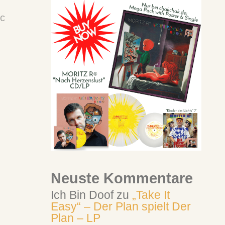
ic
Neuste Kommentare
Ich Bin Doof
zu
„Take It
Easy“ – Der Plan spielt Der
Plan – LP