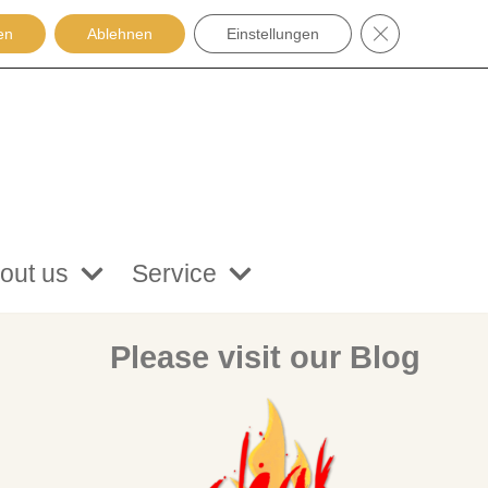
GDPR COOKIE
en
Ablehnen
Einstellungen
out us
Service
Please visit our Blog