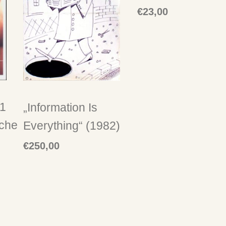
€
23,00
.1
„Information Is
sche
Everything“ (1982)
€
250,00