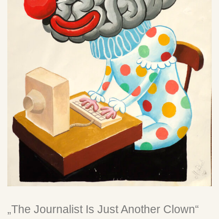
SU
CH
E
Warenkorb
Mega-Pack with Poster!
„The Journalist Is Just Another Clown“