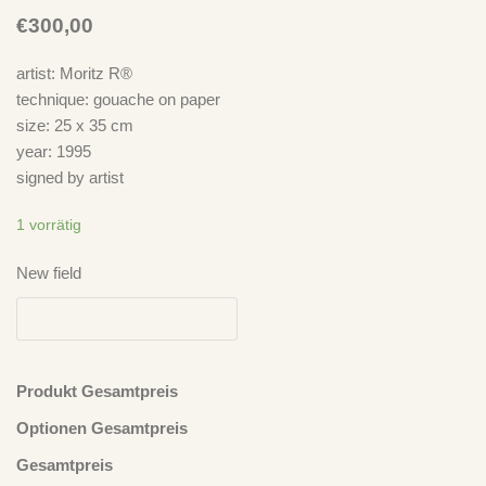
€
300,00
artist: Moritz R®
technique: gouache on paper
size: 25 x 35 cm
year: 1995
signed by artist
1 vorrätig
New field
Produkt Gesamtpreis
Optionen Gesamtpreis
Neuste Kommentare
Gesamtpreis
Ich Bin Doof
zu
„Take It Easy“ – Der Plan spielt Der Plan – LP