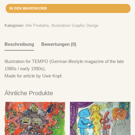
Ich Bin Doof
zu
„Take It Easy“ – Der Plan spielt Der Plan – CD
IN DEN WARENKORB
Ich Bin Doof
zu
„Take It Easy“ – Der Plan spielt Der Plan – LP
Kategorien:
Alle Produkte
,
Illustration/ Graphic Design
Beschreibung
Bewertungen (0)
Illustration for TEMPO (German lifestyle magazine of the late
1980s / early 1990s).
Made for article by Uwe Kopf.
Ähnliche Produkte