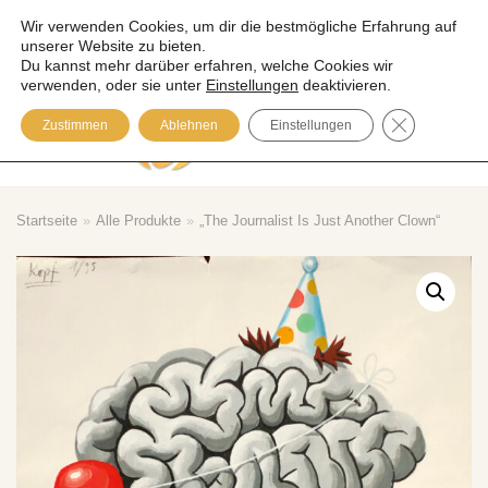
Wir verwenden Cookies, um dir die bestmögliche Erfahrung auf
unserer Website zu bieten.
Zum
Du kannst mehr darüber erfahren, welche Cookies wir
Inhalt
verwenden, oder sie unter
Einstellungen
deaktivieren.
springen
GDPR COOK
Zustimmen
Ablehnen
Einstellungen
Please visit our Blog
Startseite
»
Alle Produkte
»
„The Journalist Is Just Another Clown“