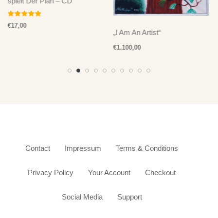
spielt Der Plan – CD
Bewertet mit
€
17,00
5.00
„I Am An Artist“
von 5
€
1.100,00
Contact
Impressum
Terms & Conditions
Privacy Policy
Your Account
Checkout
Social Media
Support