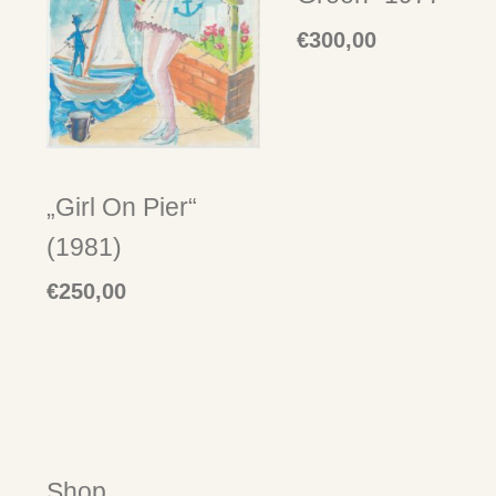
€
300,00
„Girl On Pier“
(1981)
€
250,00
Shop