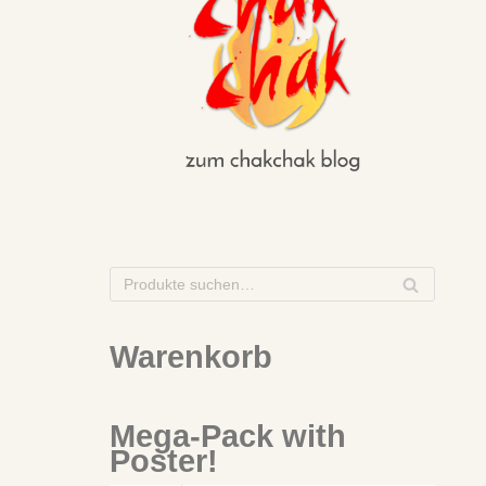
S
U
C
Warenkorb
H
E
Mega-Pack with
Poster!