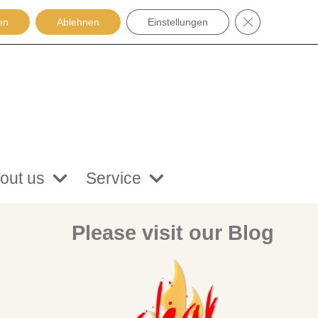
GDPR COOKIE
en
Ablehnen
Einstellungen
out us
Service
Please visit our Blog