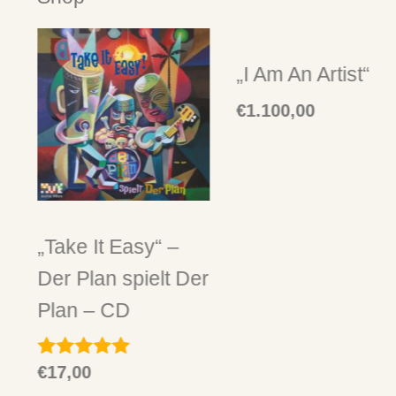
„I Am An Artist“
€
1.100,00
„Take It Easy“ –
er
Der Plan spielt Der
Plan – CD
€
17,00
Bewertet mit
5.00