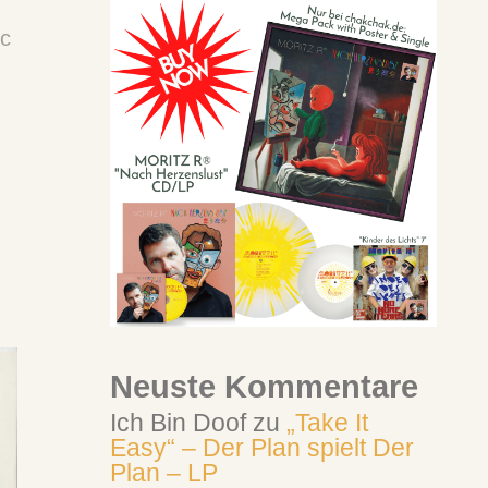
ic
Neuste Kommentare
Ich Bin Doof
zu
„Take It
Easy“ – Der Plan spielt Der
Plan – LP