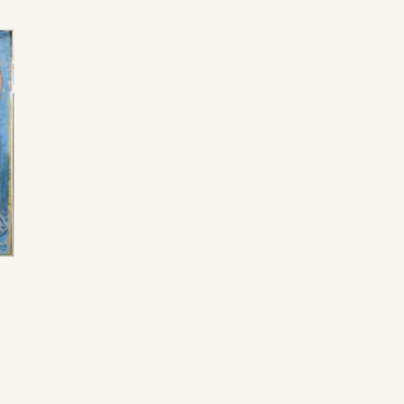
„Dinner For Eight“
„Apocalypse
Joyride“
€
7.000,00
€
1.200,00