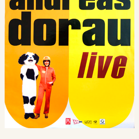
SU
CH
E
Warenkorb
Mega-Pack with Poster!