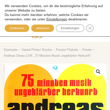
Wir verwenden Cookies, um dir die bestmögliche Erfahrung auf
unserer Website zu bieten.
Zum
Du kannst mehr darüber erfahren, welche Cookies wir
Inhalt
verwenden, oder sie unter
Einstellungen
deaktivieren.
springen
GDPR COOK
Zustimmen
Ablehnen
Einstellungen
Please visit our Blog
Startseite
»
Varied Prints/ Drucke
»
Poster/ Plakate
»
Poster –
Andreas Dorau LIVE „70 Minuten Musik ungeklärter Herkunft“