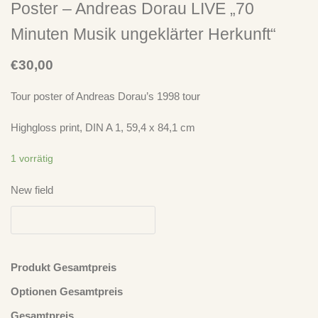
Poster – Andreas Dorau LIVE „70
Minuten Musik ungeklärter Herkunft“
€
30,00
Tour poster of Andreas Dorau’s 1998 tour
Highgloss print, DIN A 1, 59,4 x 84,1 cm
1 vorrätig
New field
Produkt Gesamtpreis
Neuste Kommentare
Optionen Gesamtpreis
Ich Bin Doof
zu
„Take It Easy“ – Der Plan spielt Der Plan – LP
Gesamtpreis