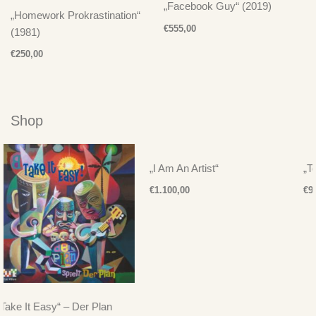
„Facebook Guy“ (2019)
„Homework Prokrastination“
€
555,00
(1981)
€
250,00
Shop
„I Am An Artist“
„Techno Man 2“
€
1.100,00
€
900,00