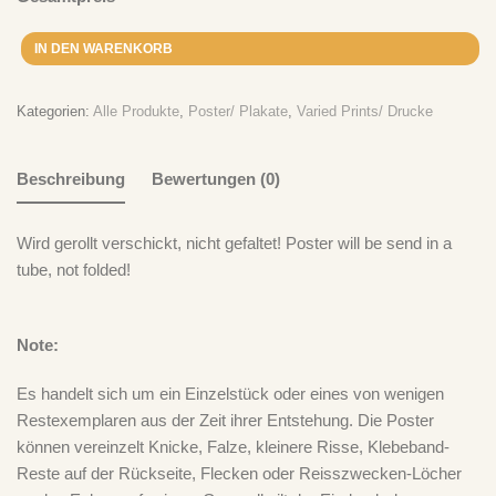
Ich Bin Doof
zu
„Take It Easy“ – Der Plan spielt Der Plan – CD
Ich Bin Doof
zu
„Take It Easy“ – Der Plan spielt Der Plan – LP
IN DEN WARENKORB
Kategorien:
Alle Produkte
,
Poster/ Plakate
,
Varied Prints/ Drucke
Beschreibung
Bewertungen (0)
Wird gerollt verschickt, nicht gefaltet! Poster will be send in a
tube, not folded!
Note:
Es handelt sich um ein Einzelstück oder eines von wenigen
Restexemplaren aus der Zeit ihrer Entstehung. Die Poster
können vereinzelt Knicke, Falze, kleinere Risse, Klebeband-
Reste auf der Rückseite, Flecken oder Reisszwecken-Löcher