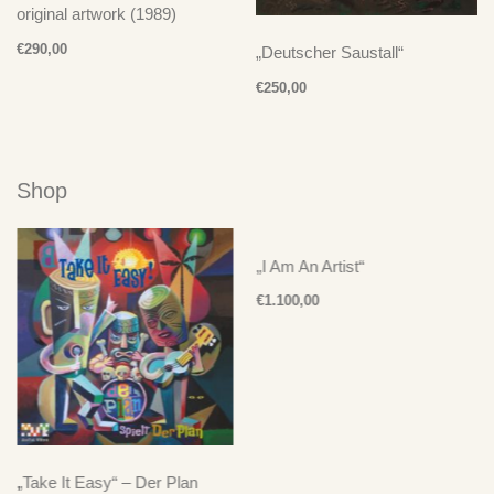
original artwork (1989)
€
290,00
„Deutscher Saustall“
€
250,00
Shop
„I Am An Artist“
€
1.100,00
„Take It Easy“ – Der Plan