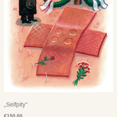
SU
CH
E
Warenkorb
Mega-Pack with Poster!
„Selfpity“
€
150,00