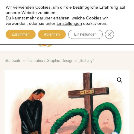
Wir verwenden Cookies, um dir die bestmögliche Erfahrung auf
unserer Website zu bieten.
Zum
Du kannst mehr darüber erfahren, welche Cookies wir
Inhalt
verwenden, oder sie unter
Einstellungen
deaktivieren.
springen
GDPR COOK
Zustimmen
Ablehnen
Einstellungen
Please visit our Blog
Startseite
»
Illustration/ Graphic Design
»
„Selfpity“