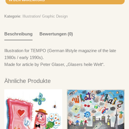
Ich Bin Doof
zu
„Take It Easy“ – Der Plan spielt Der Plan – CD
Ich Bin Doof
zu
„Take It Easy“ – Der Plan spielt Der Plan – LP
Kategorie:
Illustration/ Graphic Design
Beschreibung
Bewertungen (0)
Illustration for TEMPO (German lifstyle magazine of the late
1980s / early 1990s).
Made for article by Peter Glaser, „Glasers heile Welt“.
Ähnliche Produkte