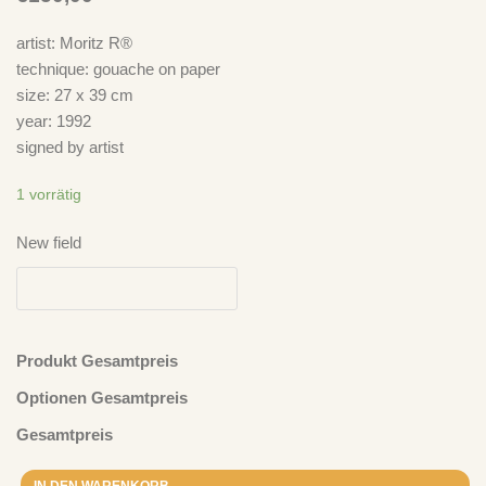
artist: Moritz R®
technique: gouache on paper
size: 27 x 39 cm
year: 1992
signed by artist
1 vorrätig
New field
Produkt Gesamtpreis
Optionen Gesamtpreis
Neuste Kommentare
Gesamtpreis
Ich Bin Doof
zu
„Take It Easy“ – Der Plan spielt Der Plan – LP
IN DEN WARENKORB